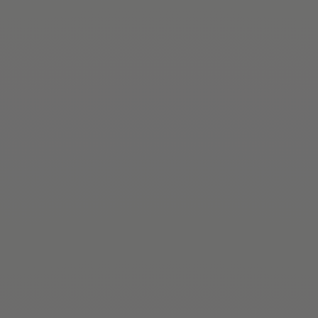
Als Olympiasiegerin werde ich oft fotografiert und
habe im Laufe der Jahre mit vielen Fotografen
zusammengearbeitet. Doch die Zusammenarbeit
mit Nicole war wirklich außergewöhnlich. Ihre
Professionalität und Fähigkeit, eine entspannte
Atmosphäre zu schaffen, haben mich beeindruckt.