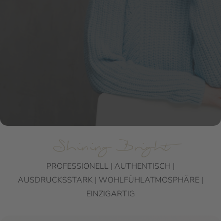
DU VERDIENST ES, DICH SELBST ZU FEIERN!
ZUSAMMEN BRINGEN WIR DEINE
PERSÖNLICHKEIT ZUM LEUCHTEN
JETZT KONTAKTIEREN
Shining Bright
PROFESSIONELL | AUTHENTISCH |
AUSDRUCKSSTARK | WOHLFÜHLATMOSPHÄRE |
EINZIGARTIG