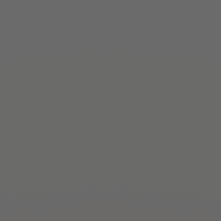
Es war mein erstes professionelles Shooting und
ich muss sagen, das ich wirklich sehr sehr
begeistert und beeindruckt von Nicoles Art und
Herzlichkeit sowie Professionalität bin. Sie hat in
Ihrem Studio eine absolute entspannte Stimmung
für unser Shooting geschaffen und mir als Model