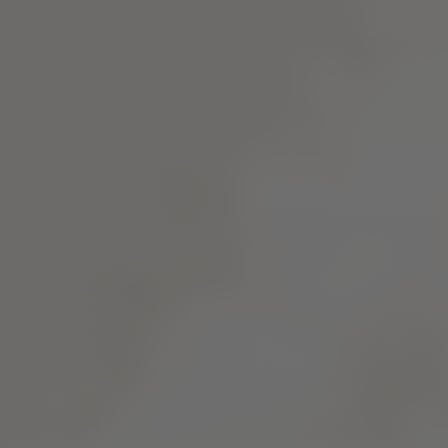
Portraitaufnahmen die eine entspannte Atmosphäre
vermitteln
Unbezahlbare Erinnerungen
Natürliche Schönheit
JETZT MEHR ANSEHEN