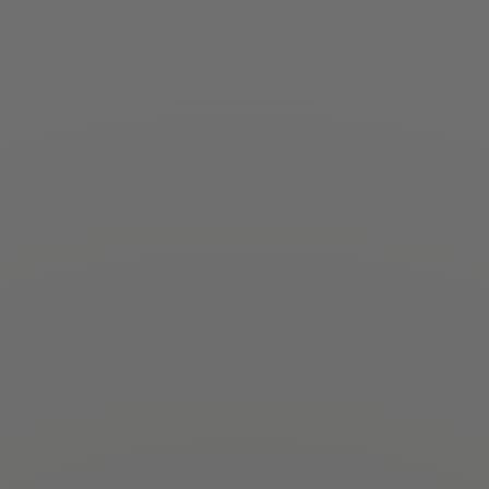
Shining Bright
100% AUTHENTISCH
WOHLFÜHLATMOSPHÄRE
EINZIGARTIGE PORTRAITS